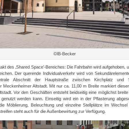
©IB-Becker
uftakt des ‚Shared Space’-Bereiches: Die Fahrbahn wird aufgehoben, 
reichen. Der querende Individualverkehr wird von Sekundärelemen
entrale Abschnitt der Hauptstraße zwischen Kirchplatz und S
 Meckenheimer Altstadt. Mit nur ca. 11,00 m Breite markiert dieser 
ltstadt. Vor den Geschäften entsteht beidseitig eine möglichst brei
genutzt werden kann. Einseitig wird ein in der Pflasterung abges
die Möblierung, Beleuchtung und einzelne Stellplätze im Wechse
eifen steht auch für die Außenbewirtung zur Verfügung.