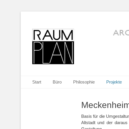
RaumPlan Aache
Primäres Menü
Springe
Start
Büro
Philosophie
Projekte
zum
Inhalt
Meckenheim 
Basis für die Umgestaltu
Altstadt und der daraus
Gestaltung.