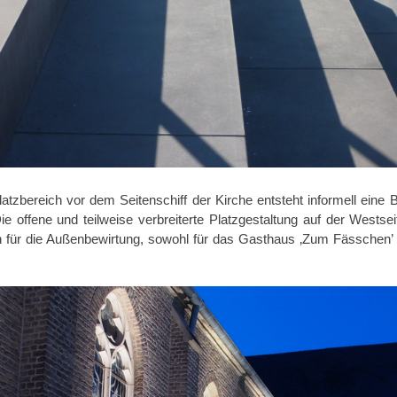
zbereich vor dem Seitenschiff der Kirche entsteht informell eine 
Die offene und teilweise verbreiterte Platzgestaltung auf der Westse
n für die Außenbewirtung, sowohl für das Gasthaus ‚Zum Fässchen’