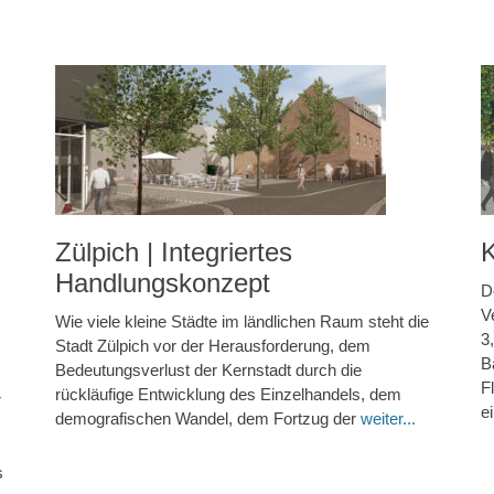
Zülpich | Integriertes
K
Handlungskonzept
D
V
Wie viele kleine Städte im ländlichen Raum steht die
3
Stadt Zülpich vor der Herausforderung, dem
B
Bedeutungsverlust der Kernstadt durch die
F
rückläufige Entwicklung des Einzelhandels, dem
r
e
demografischen Wandel, dem Fortzug der
weiter...
s