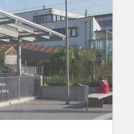
ie
entralen
den
g des
ie